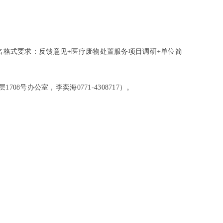
件命名格式要求：反馈意见+医疗废物处置服务项目调研+单位简
号办公室，李奕海0771-4308717）。