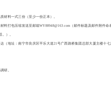
纸质材料一式三份（至少一份正本）。
料打包压缩发送至邮箱WY88948@163.com（邮件标题及邮件附
话。）。
地址：南宁市良庆区平乐大道21号广西路桥集团总部大厦主楼十七层1708
场调研。
。