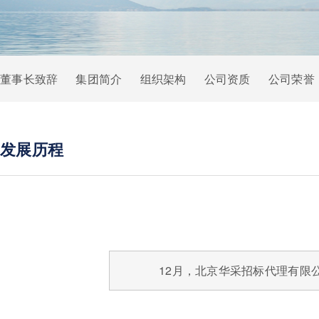
董事长致辞
集团简介
组织架构
公司资质
公司荣誉
发展历程
12月，北京华采招标代理有限