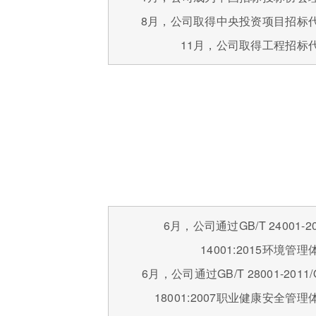
8月，公司取得中央投资项目招标
11月，公司取得工程招标
6月，公司通过GB/T 24001-20
14001:2015环境管
6月，公司通过GB/T 28001-2011
18001:2007职业健康安全管