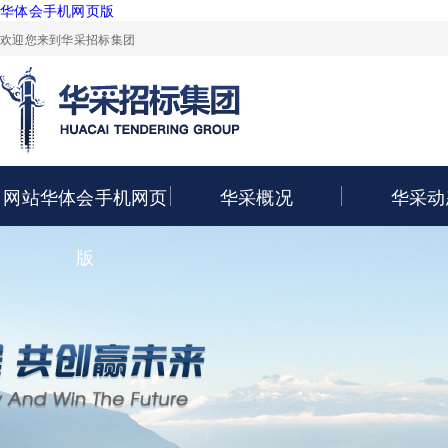
华体会手机网页版
欢迎您来到华采招标集团
网站华体会手机网页
华采概况
华采动
版