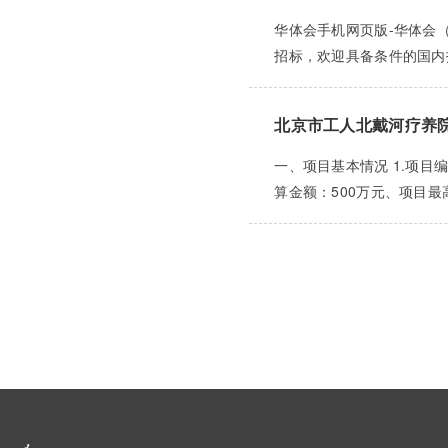
华体会手机网页版-华体会（
招标，欢迎具备条件的国内投标
北京市工人北戴河疗养院2
一、项目基本情况 1.项目编号
算金额：500万元、项目最高