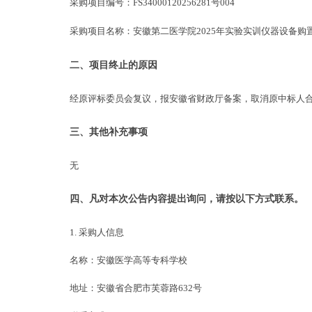
采购项目编号：
FS34000120256281号004
采购项目名称：
安徽第二医学院
2025年实验实训仪器设备购
二、项目终止的原因
经原评标委员会
复议
，
报安徽省财政厅备案，
取消原中标人
三、其他补充事项
无
四、凡对本次公告内容提出询问，请按以下方式联系。
1. 采购人信息
名称：
安徽医学高等专科学校
地址：
安徽省合肥市芙蓉路
632号