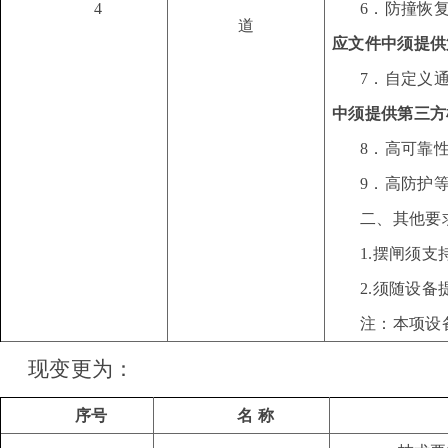
4
6．防撞恢
道
应文件中须
提供
7．自定义
中须
提供第三方
8．高可靠
9．高防护等
二、其他要
1.摆闸须
2.须随设备
注：本项设
现变更为：
序号
名
称