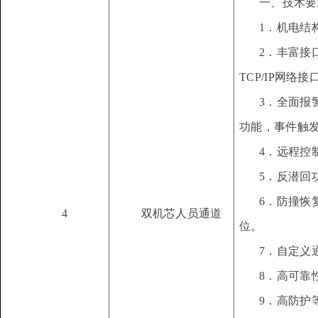
一、技术要
1．机电结
2．丰富接
TCP/IP网络接
3．全面报
功能，事件触
4．远程控
5．反潜回
6．防撞恢
4
双机芯人员通道
位。
7．自定义
8．高可靠
9．高防护