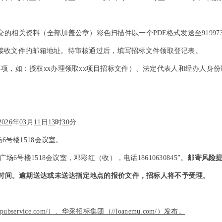
关资料（全部加盖公章）彩色扫描件以一个PDF格式发送至91997334
及接收文件的邮箱地址。待审核通过后，填写招标文件领取登记表。
项，如：授权xx办理领取xx项目招标文件）、法定代表人和经办人身
2026
年
03
月
11
日
13
时
30
分
号楼1518会议室
。
号楼1518会议室，邓彩红（收），电话18610630845”。
邮寄风险
时间。逾期送达或未送达指定地点的报价文件，招标人将不予受理。
service.com/）、华采招标集团（//loanemu.com/）发布。