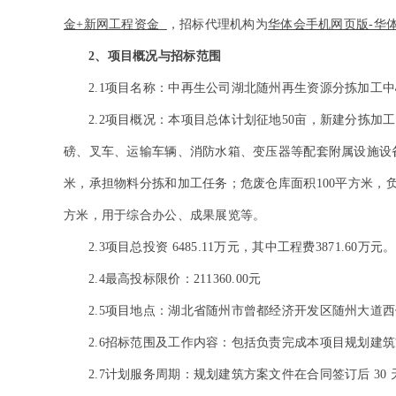
金+新网工程资金
，招标代理机构为
华体会手机网页版-华
2
、项目概况与招标范围
2.1
项目名称：中再生公司湖北随州再生资源分拣加工中
2.2
项目概况：
本项目总体计划征地50亩，新建分拣加
磅、叉车、运输车辆、消防水箱、变压器等配套附属设施设备1
米，承担物料分拣和加工任务；危废仓库面积100平方米，
方米，用于综合办公、成果展览等。
2.3
项目总投资 6485.11万元，其中工程费3871.60万元。
2.4
最高投标限价：211360.00元
2.5
项目地点：湖北省随州市曾都经济开发区随州大道西
2.6
招标范围及工作内容：包括负责完成本项目规划建筑
2.7
计划服务周期：规划建筑方案文件在合同签订后 30 