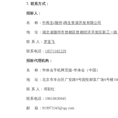
7.
联系方式：
招标人：
名 称：
中再生(随州)再生资源开发有限公司
地 址：
湖北省随州市曾都区曾都经济开发区新工一路
联 系 人：
罗亚飞
联系电话：
18571182229
招标代理机构：
名 称：华体会手机网页版-华体会（中国）
地 址：北京市丰台区广安路9号国投财富广场6号楼16
联 系 人：邓彩红
联系电话：18610630845
邮 箱：919973343@qq.com