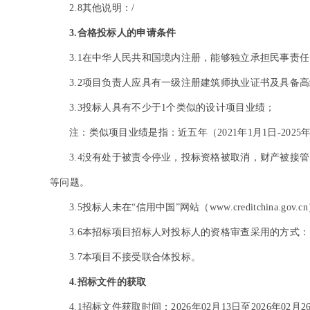
2.8
其他说明：/
3.
合格投标人的申请条件
3.1
在中华人民共和国境内注册，能够独立承担民事责任
3.
2
项目负责人应具有一级注册建筑师执业证书及具备高
3.3
投标人具有不少于1个类似的设计项目业绩；
注：类似项目业绩是指：近五年（
2021
年1月1日-2025
3.4
没有处于被责令停业，投标资格被取消，财产被接管、冻
等问题。
3.5
投标人未在“信用中国”网站（www.creditchina
3.6
本招标项目招标人对投标人的资格审查采用的方式：
3.7
本项目不接受联合体投标。
4.
招标文件的获取
4.1
招标文件获取时间：
2026
年02月13日
至2026年02