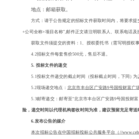
地点：
邮箱获取
。
方式：请于公告规定的招标文件获取时间内，将要求提交的相
+公司全称+项目名称”,邮件正文请注明联系人、联系电话
获取文件须提交的资料：1、授权委托书（需写明授权事
4.2
招标文件每套售价500元，售后不退。
5.
投标文件的递交
5.1
投标文
件
递交的截止时间（投标截止时间，下同
）
为
5.2
现场递交
地点：
北京市丰台区广安路9号国投财富广场6
5.3
邮寄递交：邮寄至“北京市丰台区广安路9号国投财富广场6
险，递交时间以代理机构签收时间为准，建议预留充足寄送
6.
发布公告的媒介
本次
招标
公告在
中国招标投标公共服务平台（//www.cebpub