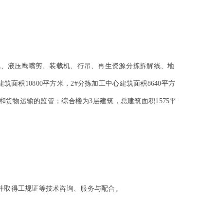
机、液压鹰嘴剪、装载机、行吊、再生资源分拣拆解线、地
筑面积10800平方米，2#分拣加工中心建筑面积8640平方
货物运输的监管；综合楼为3层建筑，总建筑面积1575平
并取得工规证等技术咨询、服务与配合。
。