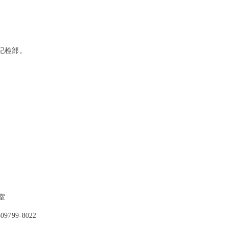
纪检部。
室
99-8022