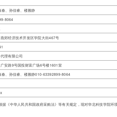
钰春、孙佳睿、楼雅静
99-8064
院
燕郊经济技术开发区学院大街467号
41
标代理有限公司
广安路9号国投财富广场6号楼1601室
春、孙佳睿、楼雅静010-63392899-8064
x
《中华人民共和国政府采购法》等有关规定，现对华北科技学院环境工