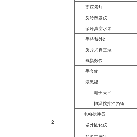
高压汞灯
旋转蒸发仪
循环真空水泵
手持紫外灯
旋片式真空泵
氧指数仪
手套箱
液氮罐
电子天平
恒温搅拌油浴锅
电动搅拌器
2
紫外固化仪