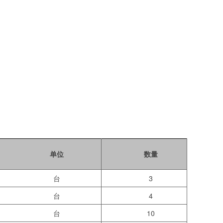
单位
数量
台
3
台
4
台
10