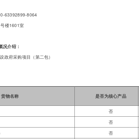
392899-8064
楼1601室
概况介绍：
建设政府采购项目（第二包）
货物名称
是否为核心产品
否
否
器
否