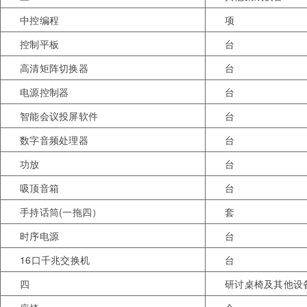
中控编程
项
控制平板
台
高清矩阵切换器
台
电源控制器
台
智能会议投屏软件
台
数字音频处理器
台
功放
台
吸顶音箱
台
手持话筒(一拖四）
套
时序电源
台
16口千兆交换机
台
四
研讨桌椅及其他设