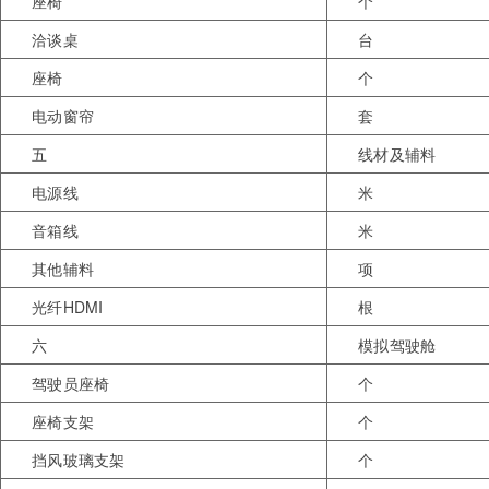
座椅
个
洽谈桌
台
座椅
个
电动窗帘
套
五
线材及辅料
电源线
米
音箱线
米
其他辅料
项
光纤HDMI
根
六
模拟驾驶舱
驾驶员座椅
个
座椅支架
个
挡风玻璃支架
个