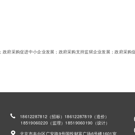
；政府采购促进中小企业发展；政府采购支持监狱企业发展；政府采购
18612287812（招标）18612287819（造价）
18519060220（监理）18519060190（设计）
北京市丰台区广安路9号国投财富广场6号楼1601室