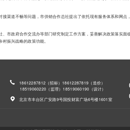
接渠道不畅等问题，市供销合作总社提出了依托现有服务体系和网点，
、市政府合作交流办等部门研究制定工作方案，妥善解决政策落实面临
乡村振兴战略的政策功能。
18612287812（招标）18612287819（造价）
18519060220（监理）18519060190（设计）
北京市丰台区广安路9号国投财富广场6号楼1601室