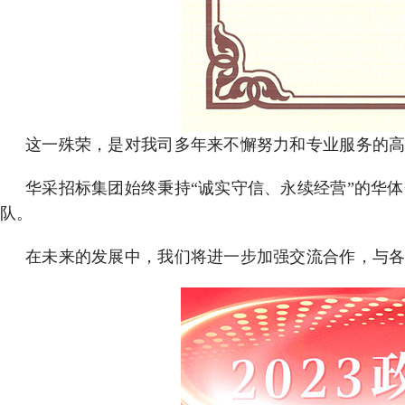
这一殊荣，是对我司多年来不懈努力和专业服务的
华采招标集团始终秉持“诚实守信、永续经营”的华
队。
在未来的发展中，我们将进一步加强交流合作，与