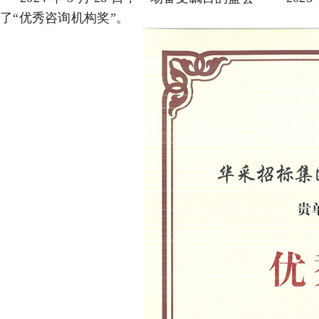
了“优秀咨询机构奖”。