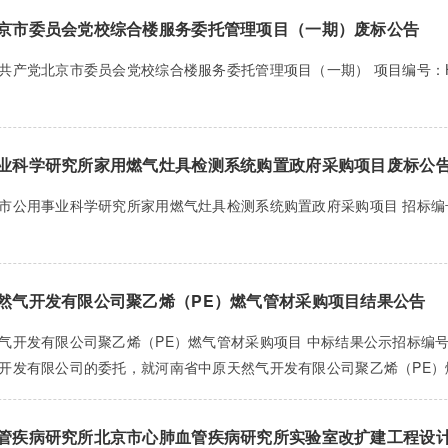
京市委员会党校综合楼服务委托管理项目（一期）废标公告
产党北京市委员会党校综合楼服务委托管理项目（一期） 项目编号：HCZB
业科学研究所家用燃气灶具检测系统购置政府采购项目废标公
公用事业科学研究所家用燃气灶具检测系统购置政府采购项目 招标编号：HC
然气开发有限公司聚乙烯（PE）燃气管材采购项目结果公告
开发有限公司聚乙烯（PE）燃气管材采购项目 中标结果公示招标编号：HCZ
开发有限公司的委托，就河南省中原天然气开发有限公司聚乙烯（PE）燃气
管疾病研究所北京市心肺血管疾病研究所实验室改扩建工程设