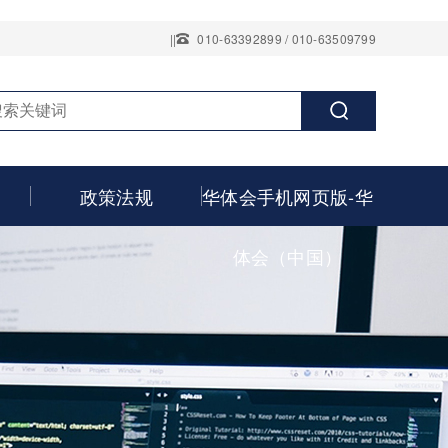
||
010-63392899 / 010-63509799
政策法规
华体会手机网页版-华
体会（中国）