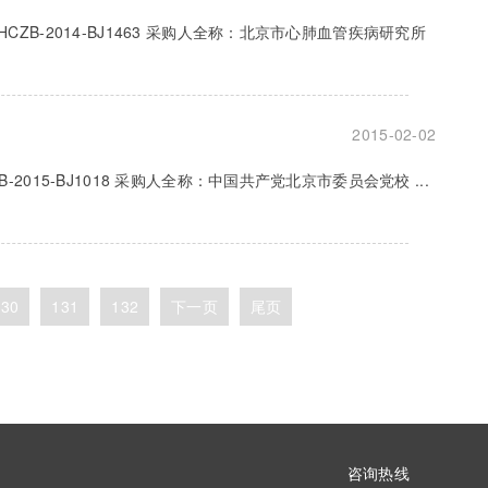
-2014-BJ1463 采购人全称：北京市心肺血管疾病研究所
2015-02-02
15-BJ1018 采购人全称：中国共产党北京市委员会党校 ...
130
131
132
下一页
尾页
咨询热线