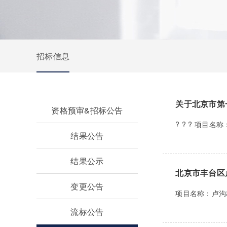
招标信息
关于北京市第
资格预审&招标公告
? ? ? 项目名
结果公告
结果公示
北京市丰台区
变更公告
项目名称：卢沟桥
流标公告