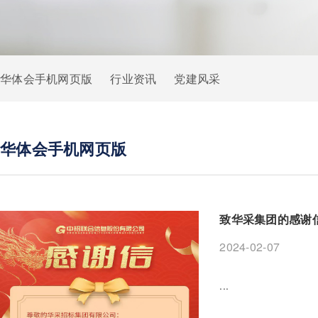
华体会手机网页版
行业资讯
党建风采
华体会手机网页版
致华采集团的感谢
2024-02-07
...