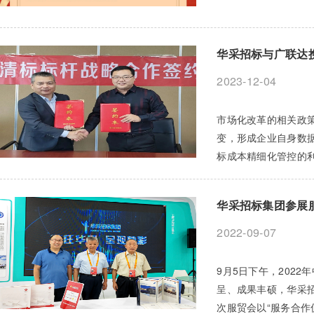
华采招标与广联达
2023-12-04
市场化改革的相关政
变，形成企业自身数
标成本精细化管控的利
华采招标集团参展服
2022-09-07
9月5日下午，202
呈、成果丰硕，华采
次服贸会以“服务合作促