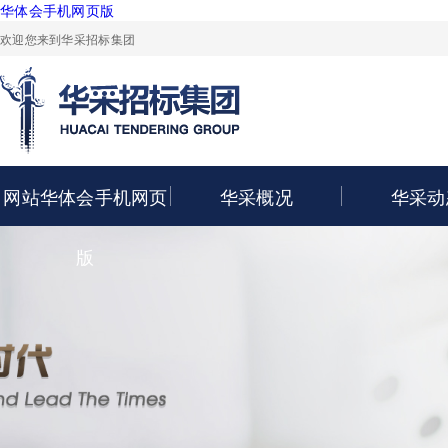
华体会手机网页版
欢迎您来到华采招标集团
网站华体会手机网页
华采概况
华采动
版